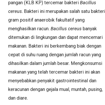
pangan (KLB KP) tercemar bakteri
Bacillus
cereus
. Bakteri ini merupakan salah satu bakter
gram positif anaerobik fakultatif yang
menghasilkan racun.
Bacillus cereus
banyak
ditemukan di lingkungan dan dapat mencemari
makanan. Bakteri ini berkembang biak dengan
cepat di suhu ruang dengan jumlah racun yang
dihasilkan dalam jumlah besar. Mengkonsumsi
makanan yang telah tercemar bakteri ini akan
menyebabkan penyakit gastrointestinal dan
keracunan dengan gejala mual, muntah, pusing,
dan diare.