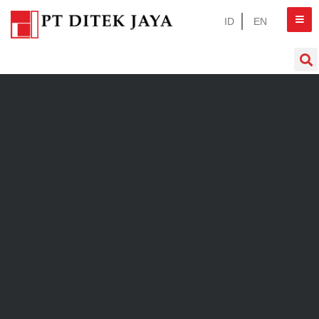
ID
EN