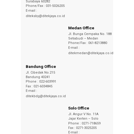
Surabaya 60282
Phone/Fax : 031-5026205
E-mail :
diteksby@ditekjaya.co.id
Medan Office
Jl. Bunga Cempaka No. 188
Setiabudi – Medan
Phone/Fax : 061-8213880
E-mail :
ditekmedan@ditekjaya.co.id
Bandung Office
Jl. Cibedak No.215
Bandung 40241
Phone : 022-603991
Fax : 021-6034845
E-mail :
ditekbdg@ditekjaya.co.id
Solo Office
Jl. Angur V No. 11A
Jajar Kerten – Solo
Phone : 0271-718659
Fax : 0271-3025205
E-mail :