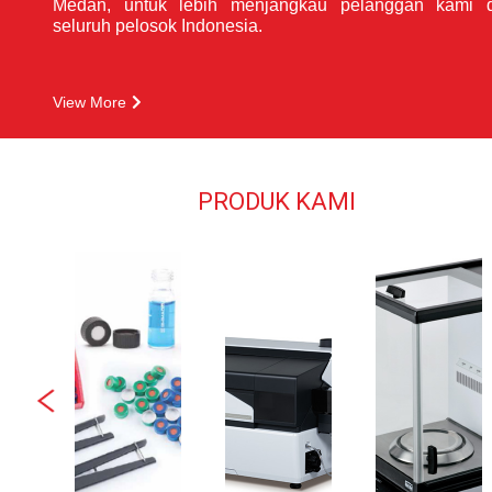
Medan, untuk lebih menjangkau pelanggan kami d
seluruh pelosok Indonesia.
View More
PRODUK KAMI