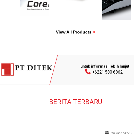
>
>
>
>
View All Products
>
untuk informasi lebih lanjut
+6221 580 6862
BERITA TERBARU
28 Apr 2025