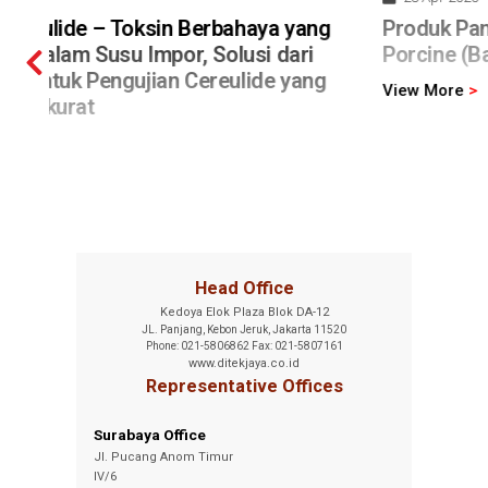
ng
Produk Pangan Olahan mengandung
Porcine (Babi) – Bagaimana Cara Ujinya ?
g
View More
>
Head Office
Kedoya Elok Plaza Blok DA-12
JL. Panjang, Kebon Jeruk, Jakarta 11520
Phone: 021-5806862 Fax: 021-5807161
www.ditekjaya.co.id
Representative Offices
Surabaya Office
Jl. Pucang Anom Timur
IV/6